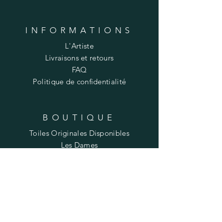
Please make sure you are present at
the time of delivery, otherwise the
package will be returned to the
INFORMATIONS
print center and additional shipping
L'Artiste
costs will be charged for the 2nd
Livraisons et retours
shipment.
FAQ
For all deliveries outside of Québec,
Politique de confidentialité
please contact me at the following
email address to calculate shipping
costs:
aka@atelieraka.com
BOUTIQUE
Toiles Originales Disponibles
Les Dames
Dames sur bois
Les Fleurs
Prunelle
Les Reproductions
Produits dérivés via Redbubble