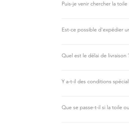
Puis-je venir chercher la toile
Oui! Vous pouvez venir la cherche
aka@atelieraka.com De plus, vous 
Est-ce possible d'expédier u
Oui ! Dans ce cas, contactez-moi 
Quel est le délai de livraison 
*Pour toutes livraisons à l’extéri
aka@atelieraka.com Pour les toiles
Y a-t-il des conditions spéc
doit être sèche afin qu’elle puis
Oui, vous devez vous assurer d’êt
frais d’expédition supplémentair
Que se passe-t-il si la toile 
En cas de bris lors de la livraiso
Pour les toiles originales : Beau