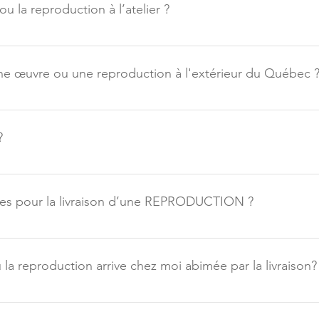
 ou la reproduction à l’atelier ?
r sur rendez-vous, à l’atelier à Longueuil. Dans ce cas, svp me c
éviterez les frais de livraison en venant la chercher sur place.
ne œuvre ou une reproduction à l'extérieur du Québec 
par courriel afin que je calcule les frais d'expédition : aka@ate
?
eur du Québec, svp me contacter par courriel afin de calculer les 
 originales : Les délais de livraison varient de 4 à 7 jours ouvrab
iales pour la livraison d’une REPRODUCTION ?
se être livrée. Pour les reproductions : Les délais sont générale
re présent au moment de la livraison. Sinon, le colis sera reto
es seront exigés lors du 2ème envoi.
ou la reproduction arrive chez moi abimée par la livraison?
n, s'il vous plait me contacter par courriel à l'adresse suivante
coup de précautions sont prises pour l'emballage des oeuvres ori