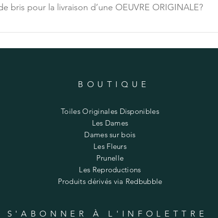
s de bris pour la livraison d’une OEUVRE ORIGINALE?
artons, ce qui rend l'emballage extrêmement sécuraire. Pour les
ntre de reproduction.
t une assurance en cas de perte ou de bris lors du transport et
BOUTIQUE
Toiles Originales Disponibles
Les Dames
Dames sur bois
Les Fleurs
Prunelle
Les Reproductions
Produits dérivés via Redbubble
S'ABONNER À L'INFOLETTRE