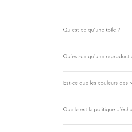
Qu’est-ce qu’une toile ?
Une toile est une oeuvre originale
par un matériau qui m'est propre.
Qu’est-ce qu’une reproducti
pouce (3,8 cm) d'épaisseur; Ou b
un faux cadre de 1,5 pouce (3,8 c
Il s’agit d’une impression d’une 
sur une toile. Cette dernière est
Est-ce que les couleurs des r
originale. Pas besoin d'encadreme
Les couleurs seront très semblabl
voyez sur votre écran.
Quelle est la politique d'é
Tous les articles, soit les toiles