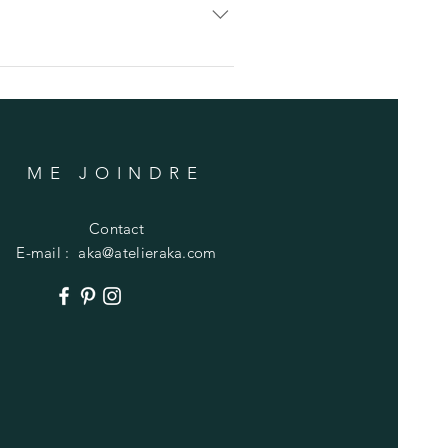
 reproductions : Elles sont
 implique une signature lors de la
ME JOINDRE
Contact
E-mail :
aka@atelieraka.com