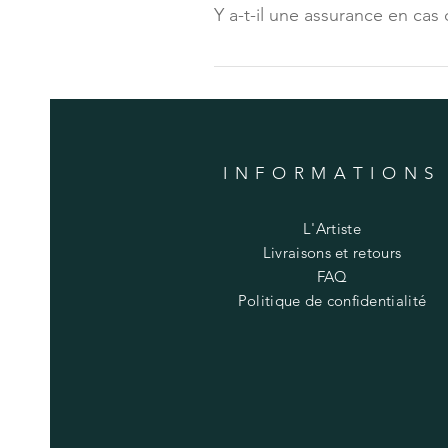
Y a-t-il une assurance en ca
couches de papier bulles et de c
emballées directement par le ce
Les frais de livraison comprennen
réception de l’œuvre.
INFORMATIONS
L'Artiste
Livraisons et retours
FAQ
Politique de confidentialité