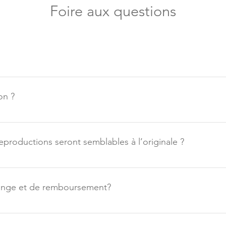
Foire aux questions
 et unique. La majorité d'entre elles sont peintes à la peinture 
 Je peins soit sur des toiles galeries, qui sont des toiles monté
on ?
ien sur des panneaux de bois de merisier russe, aussi de format
m) d'épaisseur.
toile originale AKa ! Une photo en haute définition est prise de
 montée sur un faux cadre de 1,5 pouces d'épaisseur, le tout do
eproductions seront semblables à l’originale ?
nt. La différence avec une toile originale sera l’effet 3D qui ne
es, voir identique à l'originale ! Par contre, elles peuvent lég
change et de remboursement?
 et reproductions, sont des ventes finales. Il n’y a donc aucune p