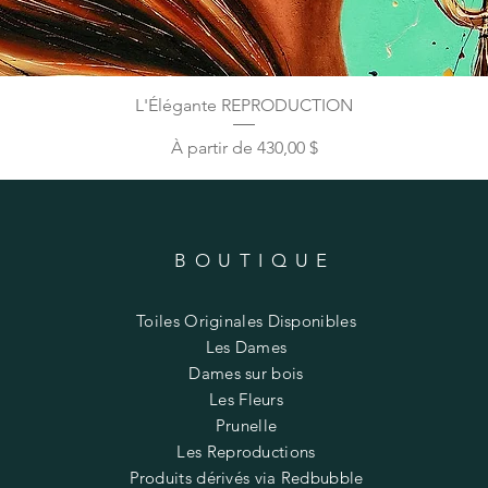
L'Élégante REPRODUCTION
Prix promotionnel
À partir de
430,00 $
BOUTIQUE
Toiles Originales Disponibles
Les Dames
Dames sur bois
Les Fleurs
Prunelle
Les Reproductions
Produits dérivés via Redbubble