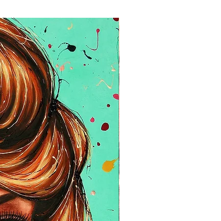
 aka@atelieraka.com
ng up the canvas in my studio at
tment to avoid delivery costs.
 to 7 working days.
e insurance in the event of loss or
nsport and involves a signature
artwork. Insurance covers the
k up to a maximum of $ 1,000,
re by the carrier.
 are present at the time of
utside of Québec, please contact
address to calculate shipping
ka.com