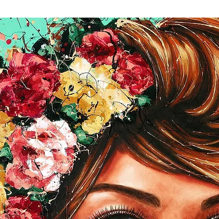
frais d'expédition :
***
Possibility of picki
Longueuil by appoin
Delivery times are 3
Delivery costs includ
breakage during tra
upon receipt of the 
value of the artwor
maximum amount insu
Please make sure you
delivery.
For all deliveries o
me at the following 
costs:
aka@ateliera